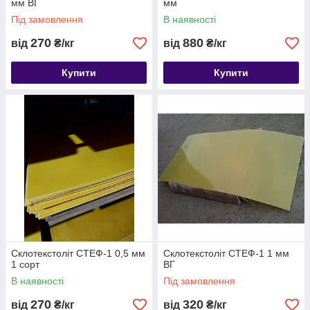
мм ВГ
мм
Під замовлення
В наявності
270
880
від
₴/кг
від
₴/кг
Купити
Купити
Склотекстоліт СТЕФ-1 0,5 мм
Склотекстоліт СТЕФ-1 1 мм
1 сорт
ВГ
В наявності
Під замовлення
270
320
від
₴/кг
від
₴/кг