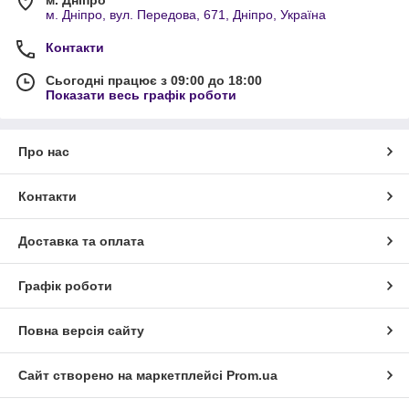
розпилювання, свердління, фрезерування
м. Дніпро, вул. Передова, 671, Дніпро, Україна
Чудові електроізоляційні властивості:
застосовується в електротехніці
Контакти
Сфери застосування склотекстоліту СТЕФ-1
Сьогодні працює з 09:00 до 18:00
Показати весь графік роботи
Цей матеріал використовується в різних галузях:
Електротехніка
– ізоляційні прокладки, кожухи,
електрощити
Про нас
Машинобудування
– підшипники, втулки,
конструкційні елементи
Контакти
Авіаційна промисловість
– деталі з високою
термостійкістю
Доставка та оплата
Суднобудування
– електроізоляційні та
конструкційні елементи
Графік роботи
Порівняння СТЕФ-1 з іншими марками
склотекстоліту
Повна версія сайту
Марка
Особливості
СТЕФ
Середня щільність, загальні
Сайт створено на маркетплейсі
Prom.ua
характеристики
СТЕФ-1
Тонка основа, покращена