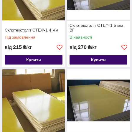
Склотекстоліт СТЕФ-1 5 мм
Склотекстоліт СТЕФ-1 4 мм
ВГ
Під замовлення
В наявності
215
270
від
₴/кг
від
₴/кг
Купити
Купити