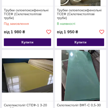
Трубки склоепоксифенольні
Трубки склоепоксифенольні
ТСЕФ (Склотекстолітові
ТСЕФ (Склотекстолітові
труби)
труби)
Під замовлення
В наявності
1 980
1 950
від
₴
від
₴
Купити
Купити
Склотекстоліт СТЕФ-1 3-20
Склотекстоліт ВФТ-С 0,5-30