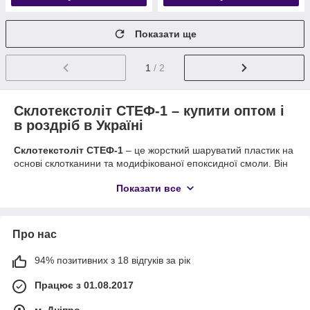
Показати ще
1
/ 2
Склотекстоліт СТЕФ-1 – купити оптом і
в роздріб в Україні
Склотекстоліт СТЕФ-1
– це жорсткий шаруватий пластик на
основі склотканини та модифікованої епоксидної смоли. Він
відзначається високою механічною міцністю, термостійкістю
Показати все
та чудовими електроізоляційними властивостями.
Характеристики склотекстоліту СТЕФ-1
Товщина:
від 0,5 до 50 мм
Про нас
Температура експлуатації:
до 180°C
94% позитивних з 18 відгуків за рік
Висока міцність:
стійкий до механічних
навантажень
Працює з 01.08.2017
Гарна оброблюваність:
підходить для
м. Дніпро