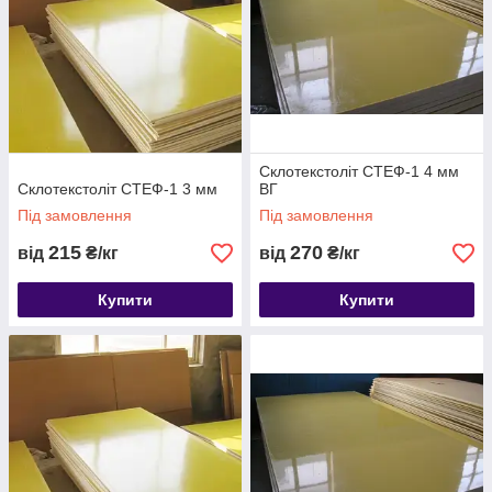
Склотекстоліт СТЕФ-1 4 мм
Склотекстоліт СТЕФ-1 3 мм
ВГ
Під замовлення
Під замовлення
215
270
від
₴/кг
від
₴/кг
Купити
Купити