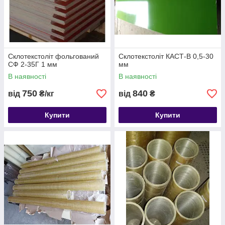
Склотекстоліт фольгований
Склотекстоліт КАСТ-В 0,5-30
СФ 2-35Г 1 мм
мм
В наявності
В наявності
750
840
від
₴/кг
від
₴
Купити
Купити