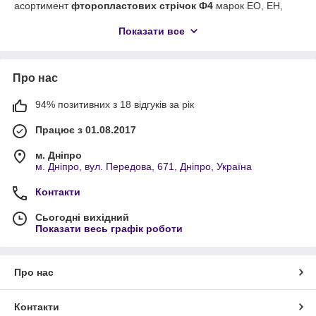
асортимент
фторопластових стрічок Ф4
марок ЕО, ЕН,
ПН. Ми реалізуємо продукцію з різними параметрами
Показати все
товщини та ширини, забезпечуючи високу якість та
надійність.
Особливості фторопластових стрічок Ф4
Про нас
Фторопластові стрічки являють собою тонкі гнучкі смуги,
отримані шляхом механічної обробки заготовок
94% позитивних з 18 відгуків за рік
Фторопласт-4
циліндричної форми. Вони мають унікальні
властивості, що роблять їх незамінними у різних сферах
Працює з 01.08.2017
промисловості.
м. Дніпро
Технічні характеристики
м. Дніпро, вул. Передова, 671, Дніпро, Україна
Товщина:
від 0,03 мм до 0,8 мм
Контакти
Ширина:
50-100 мм
Сьогодні вихідний
Висока електроізоляційна здатність
– стійкість до
Показати весь графік роботи
електричних розрядів
Антиадгезійні властивості
– низький коефіцієнт
тертя
Про нас
Хімічна стійкість
– інертність до більшості
агресивних середовищ
Контакти
Термостійкість
– можливість роботи у широкому