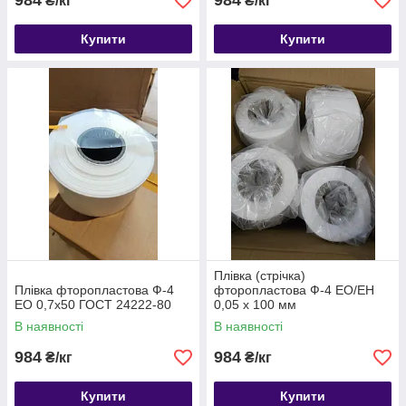
984
984
₴/кг
₴/кг
Купити
Купити
Плівка (стрічка)
Плівка фторопластова Ф-4
фторопластова Ф-4 ЕО/ЕН
ЕО 0,7х50 ГОСТ 24222-80
0,05 х 100 мм
В наявності
В наявності
984
984
₴/кг
₴/кг
Купити
Купити