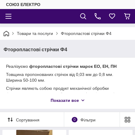
СОЮЗ ЕЛЕКТРО
Товари та послуги
Фторопластові стрічки Ф4
Фторопластові стрічки Ф4
Реалізуємо
фторопластові стрічки марок ЕО, ЕН, ПН
Товщина пропонованих стрічок від 0,03 мм до 0,8 мм.
Ширина 50-100 мм.
Стрічки являють собою продукт механічної обробки
фторопластових заготовок Фторопласт-4 циліндричної
форми.
Показати все
Плівки і стрічки з фторопласту-4 володіють усіма властивими
цьому матеріалу властивостями - електроізоляційними,
антиадгезійними, термомеханічними, хімічними.
Сортування
0
Фільтри