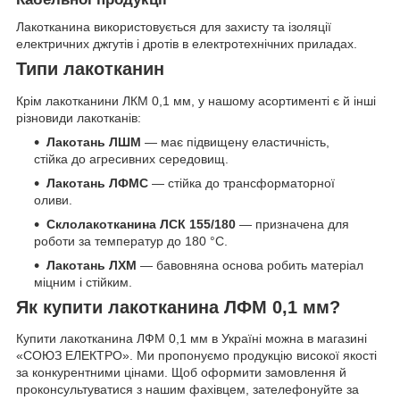
Лакотканина використовується для захисту та ізоляції
електричних джгутів і дротів в електротехнічних приладах.
Типи лакотканин
Крім лакотканини ЛКМ 0,1 мм, у нашому асортименті є й інші
різновиди лакотканів:
Лакотань ЛШМ
— має підвищену еластичність,
стійка до агресивних середовищ.
Лакотань ЛФМС
— стійка до трансформаторної
оливи.
Склолакотканина ЛСК 155/180
— призначена для
роботи за температур до 180 °C.
Лакотань ЛХМ
— бавовняна основа робить матеріал
міцним і стійким.
Як купити лакотканина ЛФМ 0,1 мм?
Купити лакотканина ЛФМ 0,1 мм в Україні можна в магазині
«СОЮЗ ЕЛЕКТРО». Ми пропонуємо продукцію високої якості
за конкурентними цінами. Щоб оформити замовлення й
проконсультуватися з нашим фахівцем, зателефонуйте за