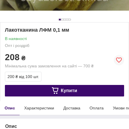
Лакотканина ЛФМ 0,1 мм
В наявності
Опт і роздріб
208
₴
Мінімальна сума замовлення на сайті — 700 ₴
200 ₴
від 100 шт.
Купити
Опис
Характеристики
Доставка
Оплата
Умови п
Опис