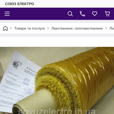
СОЮЗ ЕЛЕКТРО
Товари та послуги
Лакотканини, склолакотканини
Ла