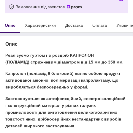
Замовлення під захистом
Опис
Характеристики
Доставка
Оплата
Умови п
Опис
Реалізуємо гуртом і в роздріб
КАПРОЛОН
(ПОЛІАМІД)
стрижневим діаметром від
15 мм до 350 мм
.
Капролон (поліамід 6 блоковий) являє собою продукт
активованої аніонної полімеризації капролактаму, що
виробляється безпосередньо у формі.
Застосовується як антифрикційний, електроізоляційний
і конструкційний матеріал у різних галузях
промисловості для виготовлення великогабаритних
товстостінних, дрібносерійних нестандартних виробів,
деталей широкого застосування.