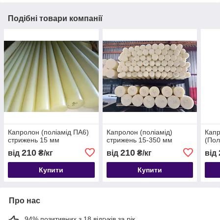
Подібні товари компанії
Капролон (поліамід ПА6)
Капролон (поліамід)
Капр
стрижень 15 мм
стрижень 15-350 мм
(Пол
210
210
від
₴/кг
від
₴/кг
від
Купити
Купити
Про нас
94% позитивних з 18 відгуків за рік