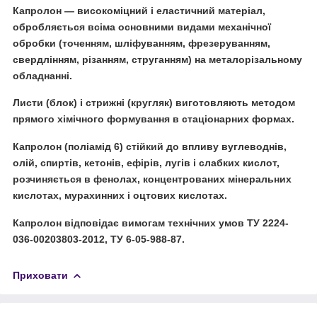
Капролон — високоміцний і еластичний матеріал,
обробляється всіма основними видами механічної
обробки (точенням, шліфуванням, фрезеруванням,
свердлінням, різанням, струганням) на металорізальному
обладнанні.
Листи (блок) і стрижні (кругляк) виготовляють методом
прямого хімічного формування в стаціонарних формах.
Капролон (поліамід 6) стійкий до впливу вуглеводнів,
олій, спиртів, кетонів, ефірів, лугів і слабких кислот,
розчиняється в фенолах, концентрованих мінеральних
кислотах, мурахинних і оцтових кислотах.
Капролон відповідає вимогам технічних умов ТУ 2224-
036-00203803-2012, ТУ 6-05-988-87.
Приховати