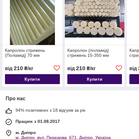
Капролон стрижень
Капролон (поліамід)
Капр
(Поліамід) 70 мм
стрижень 15-350 мм
стри
210
210
від
₴/кг
від
₴/кг
від
Купити
Купити
Про нас
94% позитивних з 18 відгуків за рік
Працює з 01.08.2017
м. Дніпро
м. Дніпро, вул. Передова, 671, Дніпро, Україна