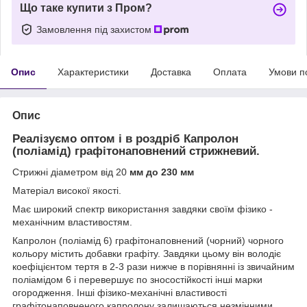
Що таке купити з Пром?
Замовлення під захистом
Опис
Характеристики
Доставка
Оплата
Умови п
Опис
Реалізуємо оптом і в роздріб Капролон
(поліамід) графітонаповнений
стрижневий.
Стрижні діаметром від 20
мм до 230 мм
Матеріал високої якості.
Має широкий спектр використання завдяки своїм фізико -
механічним властивостям.
Капролон (поліамід 6) графітонаповнений (чорний) чорного
кольору містить добавки графіту. Завдяки цьому він володіє
коефіцієнтом тертя в 2-3 рази нижче в порівнянні із звичайним
поліамідом 6 і перевершує по зносостійкості інші марки
огородження. Інші фізико-механічні властивості
графітонаповненого капролону залишаються незмінними,