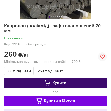
Капролон (поліамід) графітонаповнений 70
мм
В наявності
Код: 3916
Опт і роздріб
260
₴/кг
Мінімальна сума замовлення на сайті — 700 ₴
255 ₴
від 100 кг
250 ₴
від 200 кг
Купити
або
Купити з