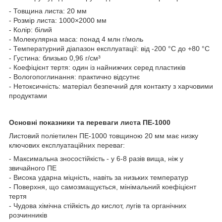
- Товщина листа: 20 мм
- Розмір листа: 1000×2000 мм
- Колір: білий
- Молекулярна маса: понад 4 млн г/моль
- Температурний діапазон експлуатації: від -200 °C до +80 °C
- Густина: близько 0,96 г/см³
- Коефіцієнт тертя: один із найнижчих серед пластиків
- Вологопоглинання: практично відсутнє
- Нетоксичність: матеріал безпечний для контакту з харчовими
продуктами
Основні показники та переваги листа ПЕ-1000
Листовий поліетилен ПЕ-1000 товщиною 20 мм має низку
ключових експлуатаційних переваг:
- Максимальна зносостійкість - у 6-8 разів вища, ніж у
звичайного ПЕ
- Висока ударна міцність, навіть за низьких температур
- Поверхня, що самозмащується, мінімальний коефіцієнт
тертя
- Чудова хімічна стійкість до кислот, лугів та органічних
розчинників