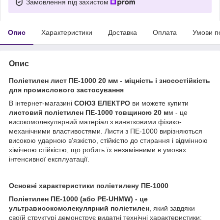
Замовлення під захистом
Опис
Характеристики
Доставка
Оплата
Умови п
Опис
Поліетилен лист ПЕ-1000 20 мм - міцність і зносостійкість
для промислового застосування
В інтернет-магазині
СОЮЗ ЕЛЕКТРО
ви можете купити
листовий поліетилен ПЕ-1000 товщиною 20 м
м - це
високомолекулярний матеріал з винятковими фізико-
механічними властивостями. Листи з ПЕ-1000 вирізняються
високою ударною в'язкістю, стійкістю до стирання і відмінною
хімічною стійкістю, що робить їх незамінними в умовах
інтенсивної експлуатації.
Основні характеристики поліетилену ПЕ-1000
Поліетилен ПЕ-1000 (або PE-UHMW) - це
ультрависокомолекулярний поліетилен
, який завдяки
своїй структурі демонструє видатні технічні характеристики: