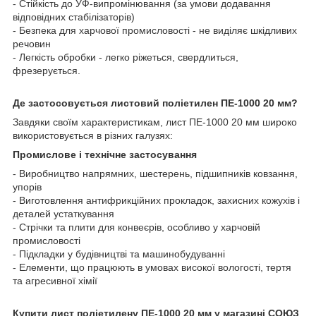
- Стійкість до УФ-випромінювання (за умови додавання
відповідних стабілізаторів)
- Безпека для харчової промисловості - не виділяє шкідливих
речовин
- Легкість обробки - легко ріжеться, свердлиться,
фрезерується.
Де застосовується листовий поліетилен ПЕ-1000 20 мм?
Завдяки своїм характеристикам, лист ПЕ-1000 20 мм широко
використовується в різних галузях:
Промислове і технічне застосування
- Виробництво напрямних, шестерень, підшипників ковзання,
упорів
- Виготовлення антифрикційних прокладок, захисних кожухів і
деталей устаткування
- Стрічки та плити для конвеєрів, особливо у харчовій
промисловості
- Підкладки у будівництві та машинобудуванні
- Елементи, що працюють в умовах високої вологості, тертя
та агресивної хімії
Купити лист поліетилену ПЕ-1000 20 мм у магазині СОЮЗ